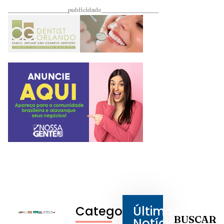
____________________publicidade___________________
Categorias
Últimas
BUSCAR
Notícias