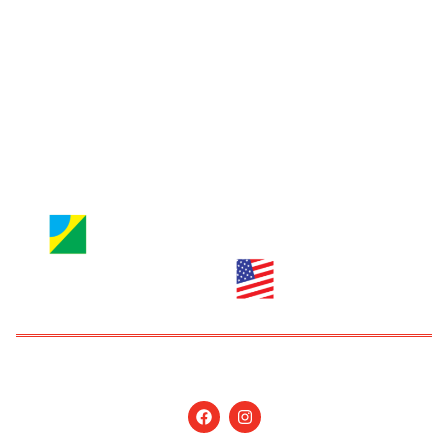
Jornal Nossa Gente
Brazilian Newspaper
info@nossagente.net
ANÚNCIOS:
anuncie@nossagente.net
Copyright © 2026 Jornal Nossa Gente! O portal do
Brasileiro nos EUA. All Rights Reserved.