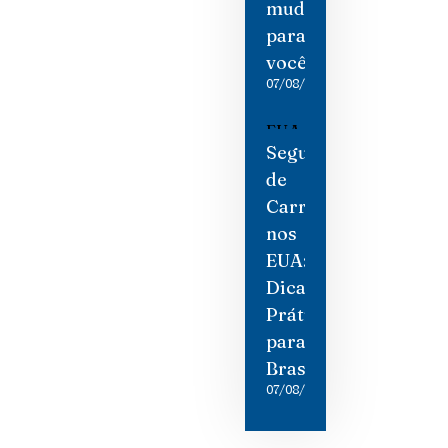
mudou
para
você
07/08/2026
Seguro
de
Carro
nos
EUA:
Dicas
Práticas
para
Brasileiros
07/08/2026