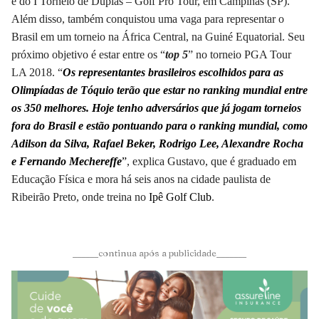
e do I Torneio de Duplas – Golf Pro Tour, em Campinas (SP).
Além disso, também conquistou uma vaga para representar o
Brasil em um torneio na África Central, na Guiné Equatorial. Seu
próximo objetivo é estar entre os “
top 5
” no torneio PGA Tour
LA 2018. “
Os representantes brasileiros escolhidos para as
Olimpíadas de Tóquio terão que estar no ranking mundial entre
os 350 melhores. Hoje tenho adversários que já jogam torneios
fora do Brasil e estão pontuando para o ranking mundial, como
Adilson da Silva, Rafael Beker, Rodrigo Lee, Alexandre Rocha
e Fernando Mechereffe
”
, explica Gustavo, que é graduado em
Educação Física e mora há seis anos na cidade paulista de
Ribeirão Preto, onde treina no
Ipê Golf Club
.
______continua após a publicidade_______