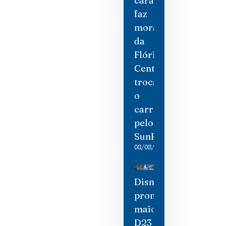
cara
faz
moradores
da
Flórida
Central
trocarem
o
carro
pelo
SunRail
08/08/2026
Disney
promete
maior
D23