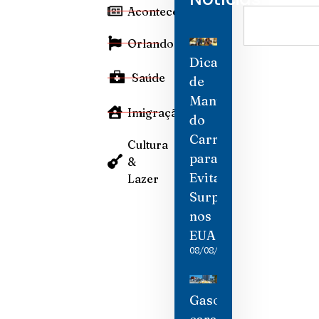
Aconteceu
Orlando
Dicas
Saúde
de
Manutenção
Imigração
do
Carro
Cultura
para
&
Evitar
Lazer
Surpresas
nos
EUA
08/08/2026
Gasolina