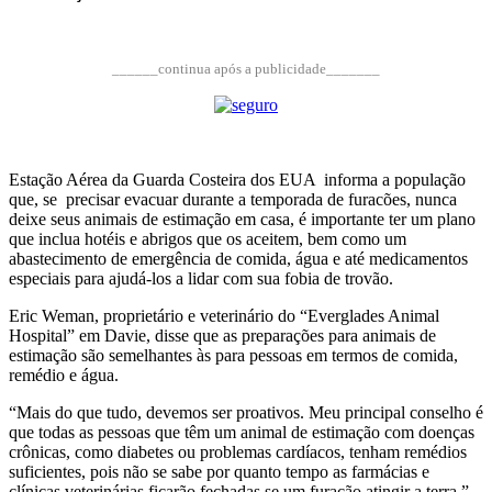
______continua após a publicidade_______
Estação Aérea da Guarda Costeira dos EUA informa a população
que, se precisar evacuar durante a temporada de furacões, nunca
deixe seus animais de estimação em casa, é importante ter um plano
que inclua hotéis e abrigos que os aceitem, bem como um
abastecimento de emergência de comida, água e até medicamentos
especiais para ajudá-los a lidar com sua fobia de trovão.
Eric Weman, proprietário e veterinário do “Everglades Animal
Hospital” em Davie, disse que as preparações para animais de
estimação são semelhantes às para pessoas em termos de comida,
remédio e água.
“Mais do que tudo, devemos ser proativos. Meu principal conselho é
que todas as pessoas que têm um animal de estimação com doenças
crônicas, como diabetes ou problemas cardíacos, tenham remédios
suficientes, pois não se sabe por quanto tempo as farmácias e
clínicas veterinárias ficarão fechadas se um furacão atingir a terra ”,