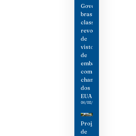
Governo
brasileiro
classifica
revogação
de
visto
de
embaixadora
como
chantagem
dos
EUA
06/08/2026
Projeto
de