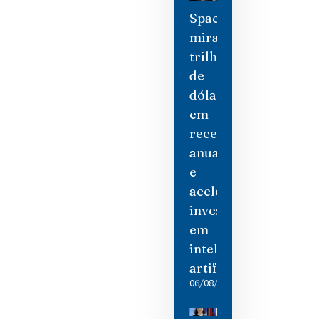
SpaceX
mira
trilhão
de
dólares
em
receita
anual
e
acelera
investimento
em
inteligência
artificial
06/08/2026