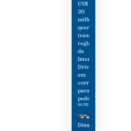
US$
20
milhões
quer
transformar
região
da
International
Drive
em
corredor
para
pedestres
06/08/2026
Disney