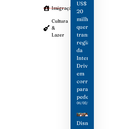
US$
Imigração
20
milhões
Cultura
quer
&
transformar
Lazer
região
da
International
Drive
em
corredor
para
pedestres
06/08/2026
Disney