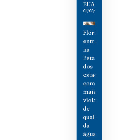
EUA
05/08/2026
Flórida
entra
na
lista
dos
estados
com
mais
violações
de
qualidade
da
água,