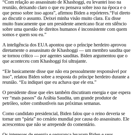
“Com relação ao assassinato de Khashoggi, eu levantei isso na
reunião, deixando claro o que eu pensava sobre isso na época e o
que penso sobre isso agora”, afirmou Biden a repórteres.“Fui direto
ao discutir o assunto. Deixei minha visão muito clara. Eu disse
muito francamente que um presidente americano ficar em silêncio
sobre uma questão de direitos humanos é inconsistente com quem
somos e quem sou eu.”
A inteligência dos EUA apontou que o príncipe herdeiro aprovou
diretamente o assassinato de Khashoggi — um membro saudita que
se tornou crítico — por agentes sauditas. Biden argumentou que o
que aconteceu com Khashoggi foi ultrajante.
“Ele basicamente disse que não era pessoalmente responsável por
isso”, relatou Biden sobre a resposta do príncipe herdeiro durante a
reunião. “Eu indiquei que eu achava que ele era.”
O presidente disse que eles também discutiram energia e que espera
ver “mais passos” da Arábia Saudita, um grande produtor de
petróleo, sobre combustíveis nas próximas semanas.
Como candidato presidencial, Biden falou que o reino deveria se
tornar um “pária” no cenário mundial por causa do assassinato. Ele
acrescentou que não se arrepende do comentário.
Os interesses de energia e segurança levaram Biden e seus