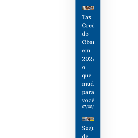
Tax
Credit
do
Obamacare
em
2027:
o
que
mudou
para
você
07/08/2026
Seguro
de