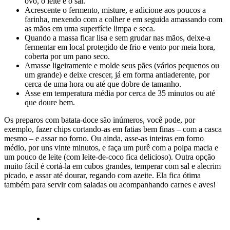
ovo, o leite e o sal.
Acrescente o fermento, misture, e adicione aos poucos a
farinha, mexendo com a colher e em seguida amassando com
as mãos em uma superfície limpa e seca.
Quando a massa ficar lisa e sem grudar nas mãos, deixe-a
fermentar em local protegido de frio e vento por meia hora,
coberta por um pano seco.
Amasse ligeiramente e molde seus pães (vários pequenos ou
um grande) e deixe crescer, já em forma antiaderente, por
cerca de uma hora ou até que dobre de tamanho.
Asse em temperatura média por cerca de 35 minutos ou até
que doure bem.
Os preparos com batata-doce são inúmeros, você pode, por
exemplo, fazer chips cortando-as em fatias bem finas – com a casca
mesmo – e assar no forno. Ou ainda, asse-as inteiras em forno
médio, por uns vinte minutos, e faça um purê com a polpa macia e
um pouco de leite (com leite-de-coco fica delicioso). Outra opção
muito fácil é cortá-la em cubos grandes, temperar com sal e alecrim
picado, e assar até dourar, regando com azeite. Ela fica ótima
também para servir com saladas ou acompanhando carnes e aves!