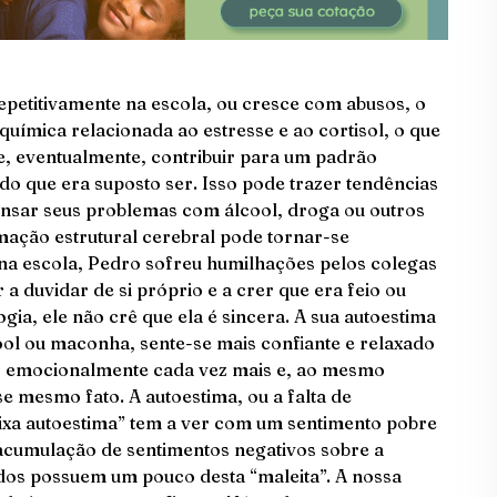
epetitivamente na escola, ou cresce com abusos, o
uímica relacionada ao estresse e ao cortisol, o que
 e, eventualmente, contribuir para um padrão
do que era suposto ser. Isso pode trazer tendências
ensar seus problemas com álcool, droga ou outros
ação estrutural cerebral pode tornar-se
a escola, Pedro sofreu humilhações pelos colegas
a duvidar de si próprio e a crer que era feio ou
ia, ele não crê que ela é sincera. A sua autoestima
ool ou maconha, sente-se mais confiante e relaxado
o emocionalmente cada vez mais e, ao mesmo
 mesmo fato. A autoestima, ou a falta de
aixa autoestima” tem a ver com um sentimento pobre
 acumulação de sentimentos negativos sobre a
dos possuem um pouco desta “maleita”. A nossa