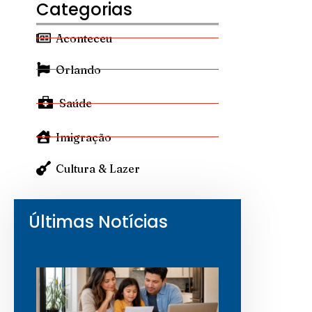
Categorias
Aconteceu
Orlando
Saúde
Imigração
Cultura & Lazer
Últimas Notícias