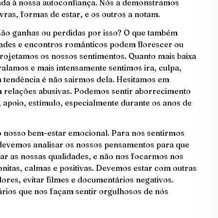
nada à nossa autoconfiança. Nós a demonstramos
ras, formas de estar, e os outros a notam.
são ganhas ou perdidas por isso? O que também
zades e encontros românticos podem florescer ou
ojetamos os nossos sentimentos. Quanto mais baixa
ralamos e mais intensamente sentimos ira, culpa,
a tendência é não sairmos dela. Hesitamos em
m relações abusivas. Podemos sentir aborrecimento
apoio, estímulo, especialmente durante os anos de
do nosso bem-estar emocional. Para nos sentirmos
 devemos analisar os nossos pensamentos para que
ar as nossas qualidades, e não nos focarmos nos
onitas, calmas e positivas. Devemos estar com outras
adores, evitar filmes e documentários negativos.
ios que nos façam sentir orgulhosos de nós