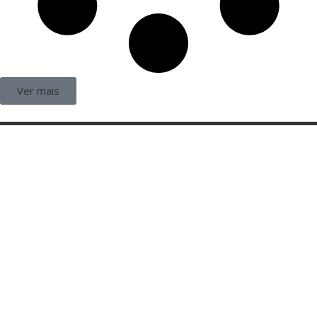
Ver mais
Categorias
Gastronomia
Cultura & Lazer
Direto de Brasília
Enquanto Isso
Aventura
Lista de Links