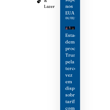
&
nos
Lazer
EUA
06/08/2026
Estados
democratas
processam
Trump
pela
terceira
vez
em
disputa
sobre
tarifas
comerciais