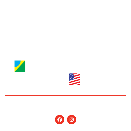
Jornal Nossa Gente
Brazilian Newspaper
info@nossagente.net
ANÚNCIOS:
anuncie@nossagente.net
Copyright © 2026 Jornal Nossa Gente! O portal do
Brasileiro nos EUA. All Rights Reserved.