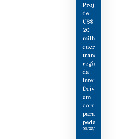
Projeto
de
US$
20
milhões
quer
transformar
região
da
International
Drive
em
corredor
para
pedestres
06/08/2026