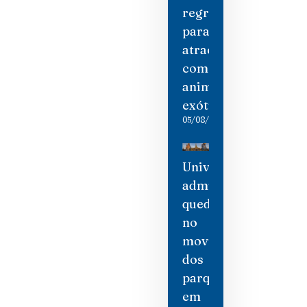
regras
para
atrações
com
animais
exóticos
05/08/2026
Universal
admite
queda
no
movimento
dos
parques
em