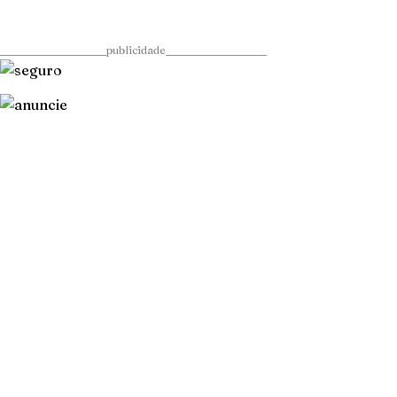
____________________publicidade___________________