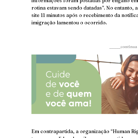
informações foram postadas por engano em u
rotina estavam sendo datadas”. No entanto, 
site 11 minutos após o recebimento da notifi
imigração lamentou o ocorrido.
______continua 
Em contrapartida, a organização “Human Righ