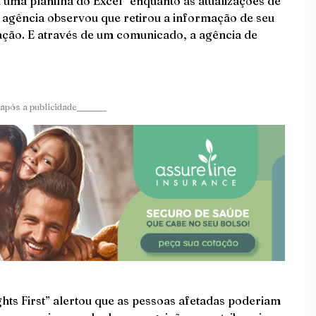
ma planilha do Excel “enquanto as atualizações de
a agência observou que retirou a informação de seu
cação. E através de um comunicado, a agência de
após a publicidade_______
ts First” alertou que as pessoas afetadas poderiam