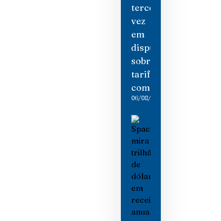
terceira
vez
em
disputa
sobre
tarifas
comerciais
06/08/2026