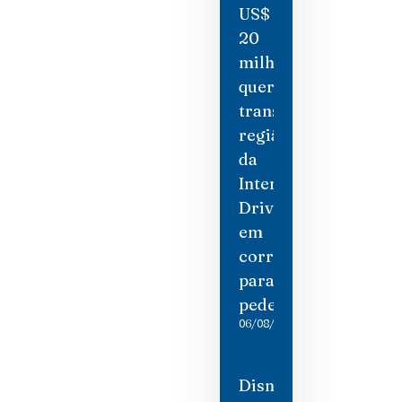
US$
20
milhões
quer
transformar
região
da
International
Drive
em
corredor
para
pedestres
06/08/2026
Disney