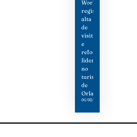
World
registra
alta
de
visitantes
e
reforça
liderança
no
turismo
de
Orlando
06/08/2026